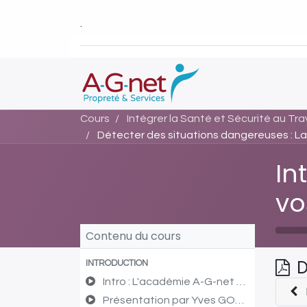
.
Cours
Intégrer la Santé et Sécurité au Tra
Détecter des situations dangereuses : La 
In
vo
Contenu du cours
D
INTRODUCTION
Intro : L'académie A-G-net et la pédagogie inversée
Présentation par Yves GOURLET et Hélène HENNARD