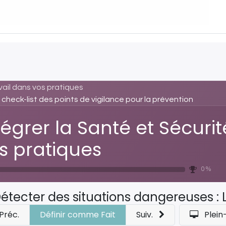
vail dans vos pratiques
check-list des points de vigilance pour la prévention
tégrer la Santé et Sécuri
s pratiques
0 %
étecter des situations dangereuses : La check-list des
Préc.
Définir comme Fait
Suiv.
Plein